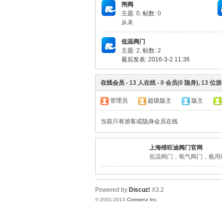
闸阀
主题: 0
,
帖数: 0
从未
阀
低温阀门
主题: 2
,
帖数: 2
最后发表: 2016-3-2 11:36
在线会员
-
13
人在线 -
0
会员(
0
隐身),
13
位游
管理员
超级版主
版主
当前只有游客或隐身会员在线
门
上海维旺迪阀门官网
低温阀门，氧气阀门，氨用
Powered by
Discuz!
X3.2
© 2001-2013
Comsenz Inc.